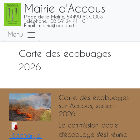
Mairie d'Accous
Place de la Mairie, 64490 ACCOUS
Téléphone : 05 59 34 71 10
Email : mairie@accous.fr
Toggle navigation
Menu
Carte des écobuages
2026
Carte des écobuages
sur Accous, saison
2026
La commission locale
d'écobuage s'est réunie
Télécharger