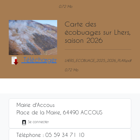
0.72 Mo
Carte des
écobuages sur Lhers,
saison 2026
Télécharger
LHERS_ECOBUAGE_2025_2026_PLAN.pdf
0.72 Mo
Mairie d'Accous
Place de la Mairie, 64490 ACCOUS
Se connecter
Téléphone : 05 59 34 71 10